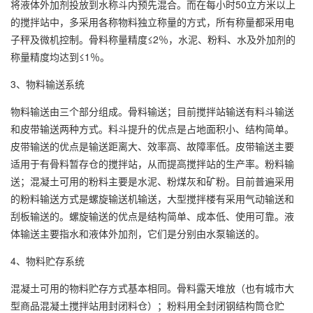
将液体外加剂投放到水称斗内预先混合。而在每小时50立方米以上
的搅拌站中，多采用各称物料独立称量的方式，所有称量都采用电
子秤及微机控制。骨料称量精度≤2％，水泥、粉料、水及外加剂的
称量精度均达到≤1％。
3、物料输送系统
物料输送由三个部分组成。骨料输送；目前搅拌站输送有料斗输送
和皮带输送两种方式。料斗提升的优点是占地面积小、结构简单。
皮带输送的优点是输送距离大、效率高、故障率低。皮带输送主要
适用于有骨料暂存仓的搅拌站，从而提高搅拌站的生产率。粉料输
送；混凝土可用的粉料主要是水泥、粉煤灰和矿粉。目前普遍采用
的粉料输送方式是螺旋输送机输送，大型搅拌楼有采用气动输送和
刮板输送的。螺旋输送的优点是结构简单、成本低、使用可靠。液
体输送主要指水和液体外加剂，它们是分别由水泵输送的。
4、物料贮存系统
混凝土可用的物料贮存方式基本相同。骨料露天堆放（也有城市大
型商品混凝土搅拌站用封闭料仓）；粉料用全封闭钢结构筒仓贮