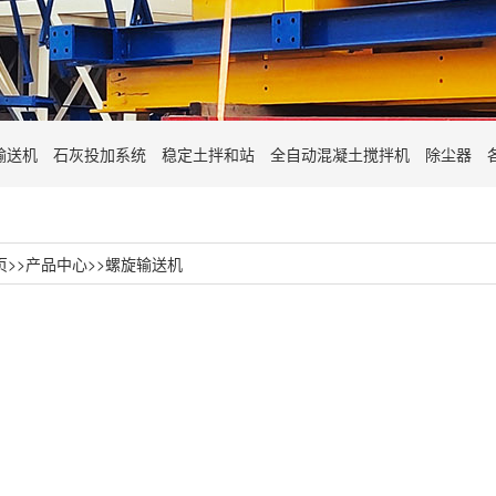
输送机
石灰投加系统
稳定土拌和站
全自动混凝土搅拌机
除尘器
页
>>
产品中心
>>
螺旋输送机