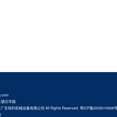
.com
土镇文华路
026 广东恒科机械设备有限公司 All Rights Reserved.
粤ICP备2026010668号
设