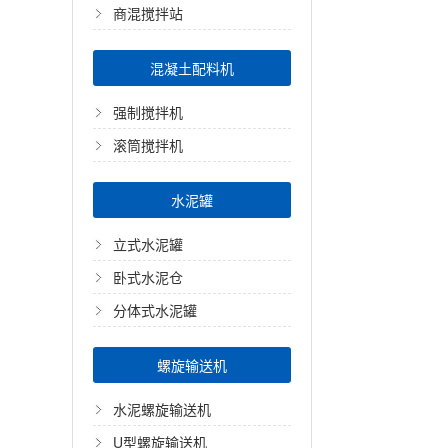
商混搅拌站
混凝土配料机
强制搅拌机
滚筒搅拌机
水泥罐
立式水泥罐
卧式水泥仓
分体式水泥罐
螺旋输送机
水泥螺旋输送机
U型螺旋输送机