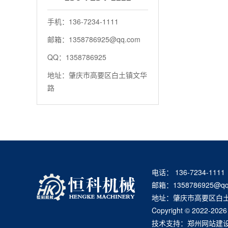
手机：136-7234-1111
邮箱：1358786925@qq.com
QQ：1358786925
地址：肇庆市高要区白土镇文华
路
电话： 136-7234-1111
邮箱：1358786925@qq
地址：肇庆市高要区白
Copyright © 2022-2
技术支持：
郑州网站建