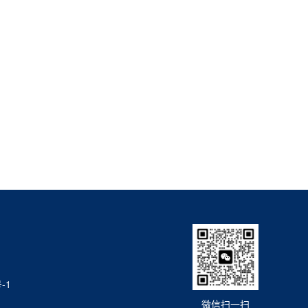
-1
微信扫一扫