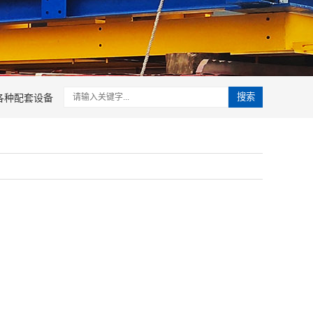
各种配套设备
搜索