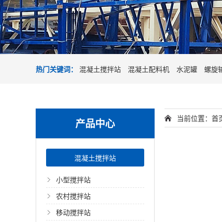
热门关键词：
混凝土搅拌站
混凝土配料机
水泥罐
螺旋
当前位置：
首
产品中心
混凝土搅拌站
小型搅拌站
农村搅拌站
移动搅拌站