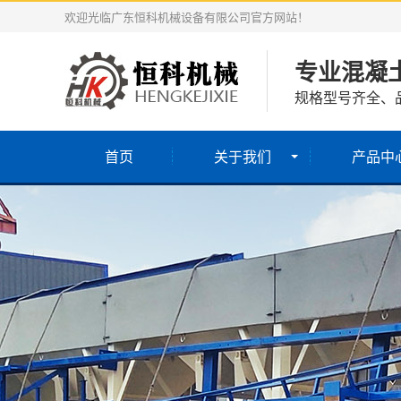
欢迎光临广东恒科机械设备有限公司官方网站！
专业混凝
规格型号齐全、
首页
关于我们
产品中