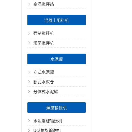
商混搅拌站
混凝土配料机
强制搅拌机
滚筒搅拌机
水泥罐
立式水泥罐
卧式水泥仓
分体式水泥罐
螺旋输送机
水泥螺旋输送机
U型螺旋输送机