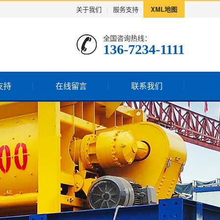
关于我们
|
服务支持
XML地图
全国咨询热线：
136-7234-1111
支持
在线留言
联系我们