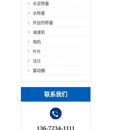
水泥称量
水称量
外加剂称量
减速机
电机
叶片
法兰
震动器
联系我们
136-7234-1111