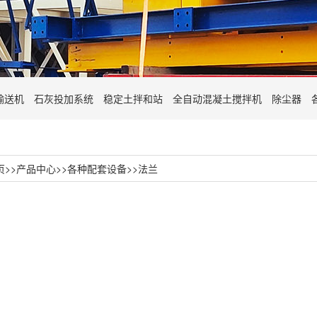
输送机
石灰投加系统
稳定土拌和站
全自动混凝土搅拌机
除尘器
页
>>
产品中心
>>
各种配套设备
>>
法兰