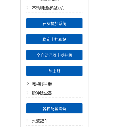
不锈钢螺旋输送机
石灰投加系统
稳定土拌和站
全自动混凝土搅拌机
除尘器
电动除尘器
脉冲除尘器
各种配套设备
水泥罐车