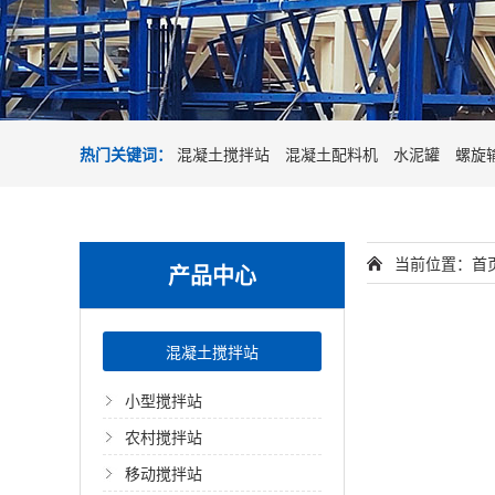
热门关键词：
混凝土搅拌站
混凝土配料机
水泥罐
螺旋
当前位置：
首
产品中心
混凝土搅拌站
小型搅拌站
农村搅拌站
移动搅拌站