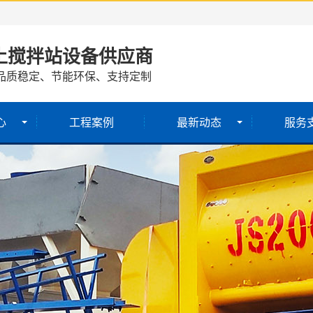
土搅拌站设备供应商
品质稳定、节能环保、支持定制
心
工程案例
最新动态
服务