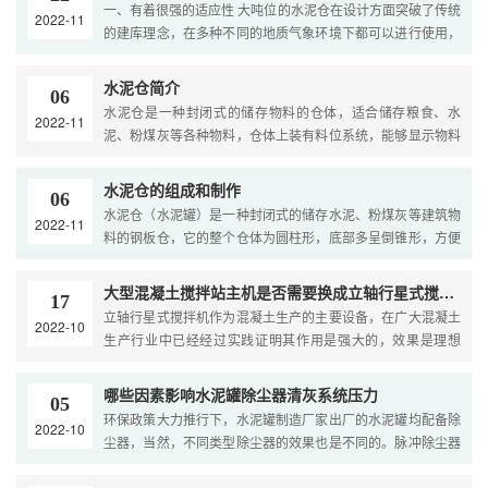
一、有着很强的适应性 大吨位的水泥仓在设计方面突破了传统
2022-11
的建库理念，在多种不同的地质气象环境下都可以进行使用，
并且大型的水泥仓有着很大的储存量，建造周期也是比较的···
水泥仓简介
06
水泥仓是一种封闭式的储存物料的仓体，适合储存粮食、水
2022-11
泥、粉煤灰等各种物料，仓体上装有料位系统，能够显示物料
的位置和多少，破洞装置可以解除物料沉积太久而造成的结实
···
水泥仓的组成和制作
06
水泥仓（水泥罐）是一种封闭式的储存水泥、粉煤灰等建筑物
2022-11
料的钢板仓，它的整个仓体为圆柱形，底部多呈倒锥形，方便
取用物料。水泥仓主要由以下几个部分组成：仓体钢结构部···
大型混凝土搅拌站主机是否需要换成立轴行星式搅拌机
17
立轴行星式搅拌机作为混凝土生产的主要设备，在广大混凝土
2022-10
生产行业中已经经过实践证明其作用是强大的，效果是理想
的，然而，针对大型混凝土搅拌站生产来说，是否更换立轴行
···
哪些因素影响水泥罐除尘器清灰系统压力
05
环保政策大力推行下，水泥罐制造厂家出厂的水泥罐均配备除
2022-10
尘器，当然，不同类型除尘器的效果也是不同的。脉冲除尘器
是用量较大的除尘设备，本文来阐述影响脉冲除尘器清灰系···