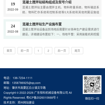
混凝土搅拌站结构组成及型号介绍
19
混凝土搅拌站主要由搅拌主机、物料称量系统、物料输送系
2022-09
统、物料贮存系统和控制系统等5大系统和其他附属设施组
成。1. 搅拌主机搅拌主机按其搅拌方式分为强制式搅拌和自落
式···
混凝土搅拌站生产设施布置
24
混凝土搅拌站设备运到场地后需要针对各种生产建设需求进行
2022-08
建设，详细建设布置如下：一、场地平整：采用装载机和挖掘
机平整场地，再配人工整平，场地平整成型后采用压路机压···
首页
前一页
1
2
后一页
尾页
电话： 136-7234-1111
邮箱：1358786925@qq.com
地址：肇庆市高要区白土镇文华路
Copyright © 2022-2026 广东恒科机械设备有限公司 All
Rights Reserved.
粤ICP备2026010668号-1
微信扫一扫
技术支持：
郑州网站建设