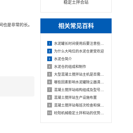
稳定土拌合站
相关常见百科
间也是非常的长。
水泥罐长时间使用后要注意些什么
1
为什么大吨位的水泥仓更受欢迎
2
水泥仓简介
3
水泥仓的组成和制作
4
大型混凝土搅拌站主机是否需要换成立轴行星式搅拌机
5
哪些因素影响水泥罐除尘器清灰系统压力
6
混凝土搅拌站结构组成及型号介绍
7
混凝土搅拌站生产设施布置
8
混凝土搅拌站每班次检查和保养项目
9
砼阳机械稳定土拌和站的优势介绍
10