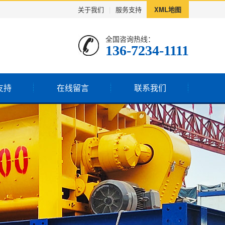
关于我们
|
服务支持
XML地图
全国咨询热线：
136-7234-1111
支持
在线留言
联系我们