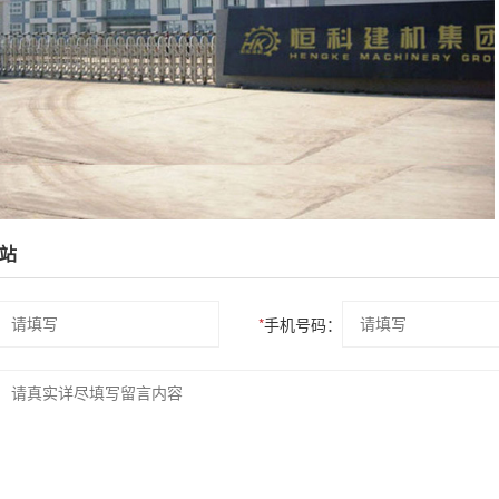
0站
*
手机号码：