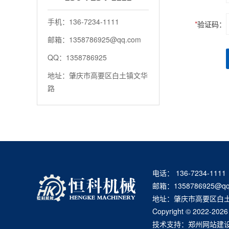
手机：136-7234-1111
*
验证码：
邮箱：1358786925@qq.com
QQ：1358786925
地址：肇庆市高要区白土镇文华
路
电话： 136-7234-1111
邮箱：1358786925@qq
地址：肇庆市高要区白
Copyright © 2022-2
技术支持：
郑州网站建