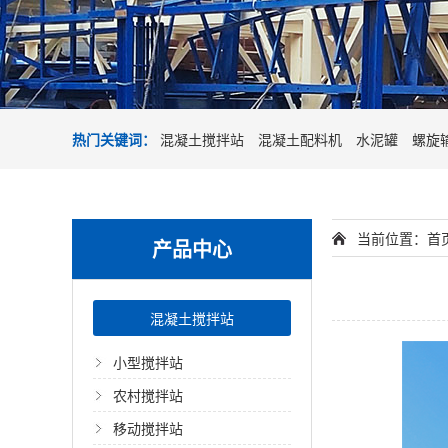
热门关键词：
混凝土搅拌站
混凝土配料机
水泥罐
螺旋
当前位置：
首
产品中心
混凝土搅拌站
小型搅拌站
农村搅拌站
移动搅拌站