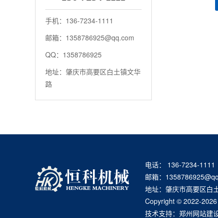
手机：136-7234-1111
邮箱：1358786925@qq.com
QQ：1358786925
地址：肇庆市高要区白土镇文华
路
电话： 136-7234-1111
邮箱：1358786925@qq
地址：肇庆市高要区白
Copyright © 2022-2
技术支持：
郑州网站建