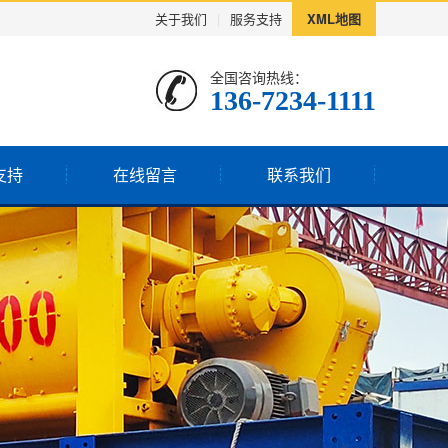
关于我们
|
服务支持
XML地图
全国咨询热线：
136-7234-1111
支持
在线留言
联系我们