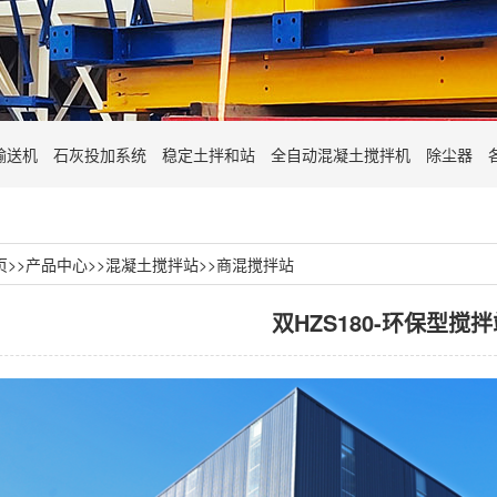
输送机
石灰投加系统
稳定土拌和站
全自动混凝土搅拌机
除尘器
页
>>
产品中心
>>
混凝土搅拌站
>>
商混搅拌站
双HZS180-环保型搅拌