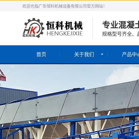
欢迎光临广东恒科机械设备有限公司官方网站！
专业混凝
规格型号齐全、
首页
关于我们
产品中