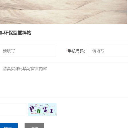
80-环保型搅拌站
*
手机号码：